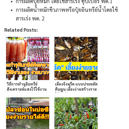
การผลิตปุ๋ยหมัก โดยใช้สารเร่ง ซุปเปอร์ พด.1
การผลิตน้ำหมักชีวภาพหรือปุ๋ยอินทรีย์น้ำโดยใช้
สารเร่ง พด. 2
Related Posts:
วิธีการทำจุลินทรีย์
เลี้ยงจิ้งหรีด แบบประหยัด
สังเคราะห์แสงไว้ใช้งาน
ต้นทุน เลี้ยงง่ายสร้างราย
เอง ง่ายมากๆ
ได้ทั้งปี