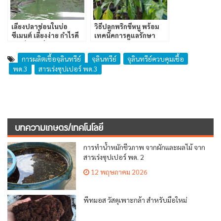
เลี้ยงปลาช่อนในบ่อ
วิธีปลูกพริกขี้หนู พร้อม
ซีเมนต์ เลี้ยงง่าย กำไรดี
เทคนิคการดูแลรักษา
ทำเป็นอาชีพเสริม
การผลิตเชื้อจุลินทรีย์
จุลินทรีย์
จุลินทรีย์ควบคุมเชื้อ
พด.3
สารเร่งซุปเปอร์ พด.3
บทความเกษตร/เทคโนโลยี
การทำน้ำหมักชีวภาพ จากผักและผลไม้ จาก
สารเร่งซุปเปอร์ พด. 2
12 พฤษภาคม 2026
พีทมอส วัสดุเพาะกล้า สำหรับมือใหม่