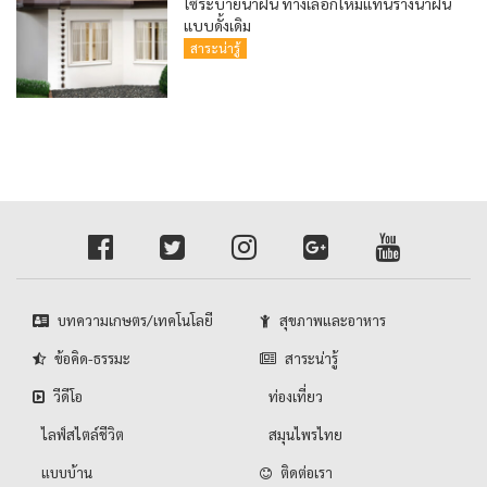
โซ่ระบายน้ำฝน ทางเลือกใหม่แทนรางน้ำฝน
แบบดั้งเดิม
สาระน่ารู้
บทความเกษตร/เทคโนโลยี
สุขภาพและอาหาร
ข้อคิด-ธรรมะ
สาระน่ารู้
วีดีโอ
ท่องเที่ยว
ไลฟ์สไตล์ชีวิต
สมุนไพรไทย
แบบบ้าน
ติดต่อเรา