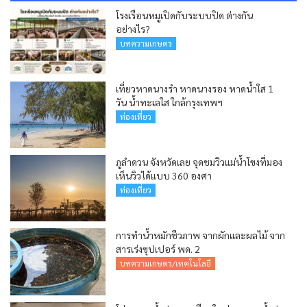
โรงเรือนหมูเปิดกับระบบปิด ต่างกัน
อย่างไร?
บทความเกษตร
เที่ยวหาดนางรำ หาดนางรอง หาดน้ำใส 1
วัน น้ำทะเลใส ใกล้กรุงเทพฯ
ท่องเที่ยว
ภูลำดวน จังหวัดเลย จุดชมวิวแม่น้ำโขงที่มอง
เห็นวิวได้แบบ 360 องศา
ท่องเที่ยว
การทำน้ำหมักชีวภาพ จากผักและผลไม้ จาก
สารเร่งซุปเปอร์ พด. 2
บทความเกษตร/เทคโนโลยี