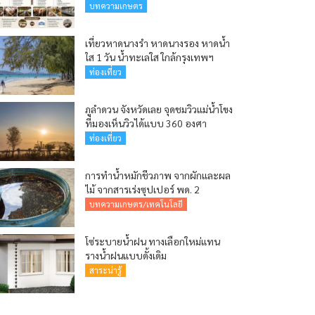
บทความเกษตร
เที่ยวหาดนางรำ หาดนางรอง หาดน้ำ
ใส 1 วัน น้ำทะเลใส ใกล้กรุงเทพฯ
ท่องเที่ยว
ภูลำดวน จังหวัดเลย จุดชมวิวแม่น้ำโขง
ที่มองเห็นวิวได้แบบ 360 องศา
ท่องเที่ยว
การทำน้ำหมักชีวภาพ จากผักและผล
ไม้ จากสารเร่งซุปเปอร์ พด. 2
บทความเกษตร/เทคโนโลยี
โซ่ระบายน้ำฝน ทางเลือกใหม่แทน
รางน้ำฝนแบบดั้งเดิม
สาระน่ารู้