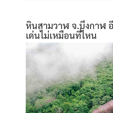
หินสามวาฬ จ.บึงกาฬ อีก
เด่นไม่เหมือนที่ไหน