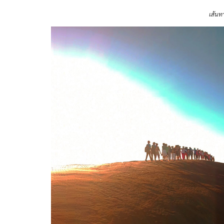
เส้นท