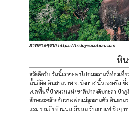
ภาพสวยๆจาก https://fridayvacation.com
หิ
สวัสดีครับ วันนี้เราจะพาไปชมสถามที่ท่องเที่ยว 
นั้นก็คือ หินสามวาฬ จ. บึงกาฬ นั้นเองครับ ซึ่
เขตพื้นที่ป่าสงวนแห่งชาติป่าดงดิบกะลา ป่าภ
ลักษณะคล้ายกับวาฬพ่อแม่ลูกสามตัว หินสามวา
แรม รวมถึง ด้านบน มีขนม ร้านกาแฟ ชิวๆ ทา