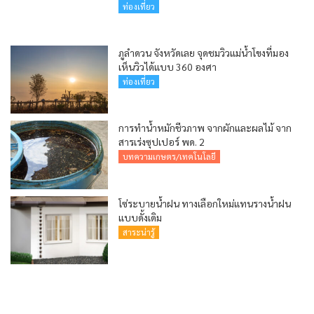
ท่องเที่ยว
ภูลำดวน จังหวัดเลย จุดชมวิวแม่น้ำโขงที่มอง
เห็นวิวได้แบบ 360 องศา
ท่องเที่ยว
การทำน้ำหมักชีวภาพ จากผักและผลไม้ จาก
สารเร่งซุปเปอร์ พด. 2
บทความเกษตร/เทคโนโลยี
โซ่ระบายน้ำฝน ทางเลือกใหม่แทนรางน้ำฝน
แบบดั้งเดิม
สาระน่ารู้