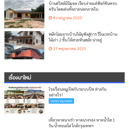
บ้านสไตล์มินิมอล เรียบง่ายแต่ฟังก์ชันครบ
ครัน โดดเด่นทั้งภายนอกภายใน
8 กรกฎาคม 2025
พลิกโฉมจากบ้านไม้ผุพังสู่การ รีโนเวทบ้าน
ไม้เก่า 2 ชั้น ให้สวยทันสมัย น่าอยู่
27 พฤษภาคม 2025
เรื่องมาใหม่
โรงเรือนหมูเปิดกับระบบปิด ต่างกัน
อย่างไร?
บทความเกษตร
เที่ยวหาดนางรำ หาดนางรอง หาดน้ำใส 1
วัน น้ำทะเลใส ใกล้กรุงเทพฯ