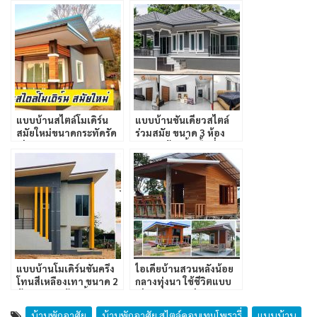
แบบบ้านสไตล์โมเดิร์น
แบบบ้านชั้นเดียวสไตล์
สมัยใหม่ขนาดกระทัดรัด
ร่วมสมัย ขนาด 3 ห้อง
เรียบง่ายน่าอยู่
นอน 3 ห้องน้ำ พื้นที่
ใช้สอยที่ลงตัว
แบบบ้านโมเดิร์นชั้นครึ่ง
ไอเดียบ้านสวนหลังน้อย
โทนสีเหลืองเทา ขนาด 2
กลางทุ่งนา ใช้ชีวิตแบบ
ห้องนอน 1 ห้องน้ำ
เรียบง่ายพอเพียง
บ้านพักอาศัย
บ้านพักอาศัย สไตล์คอนเทมโพรารี่
แบบบ้าน