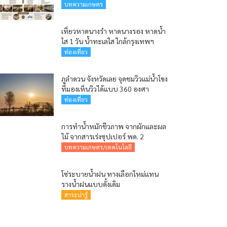
บทความเกษตร
เที่ยวหาดนางรำ หาดนางรอง หาดน้ำ
ใส 1 วัน น้ำทะเลใส ใกล้กรุงเทพฯ
ท่องเที่ยว
ภูลำดวน จังหวัดเลย จุดชมวิวแม่น้ำโขง
ที่มองเห็นวิวได้แบบ 360 องศา
ท่องเที่ยว
การทำน้ำหมักชีวภาพ จากผักและผล
ไม้ จากสารเร่งซุปเปอร์ พด. 2
บทความเกษตร/เทคโนโลยี
โซ่ระบายน้ำฝน ทางเลือกใหม่แทน
รางน้ำฝนแบบดั้งเดิม
สาระน่ารู้