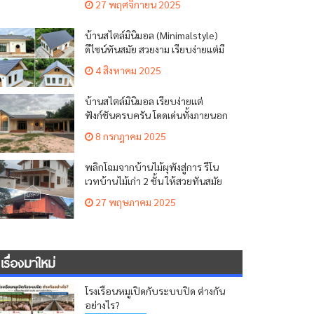
27 พฤศจิกายน 2025
บ้านสไตล์มินิมอล (Minimalstyle)
ดีไซน์ทันสมัย สวยงาม เรียบง่ายแต่มี
เสน่ห์
4 สิงหาคม 2025
บ้านสไตล์มินิมอล เรียบง่ายแต่
ฟังก์ชันครบครัน โดดเด่นทั้งภายนอก
ภายใน
8 กรกฎาคม 2025
พลิกโฉมจากบ้านไม้ผุพังสู่การ รีโน
เวทบ้านไม้เก่า 2 ชั้น ให้สวยทันสมัย
น่าอยู่
27 พฤษภาคม 2025
เรื่องมาใหม่
โรงเรือนหมูเปิดกับระบบปิด ต่างกัน
อย่างไร?