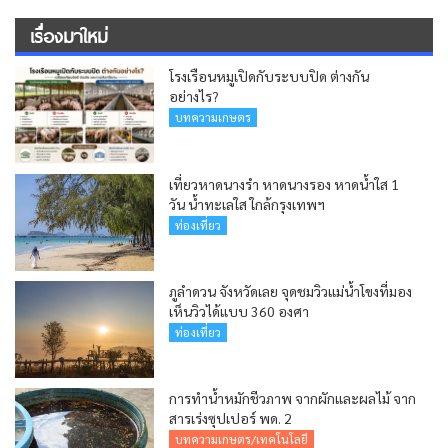
เรื่องมาใหม่
โรงเรือนหมูเปิดกับระบบปิด ต่างกัน
อย่างไร?
บทความเกษตร
เที่ยวหาดนางรำ หาดนางรอง หาดน้ำใส 1
วัน น้ำทะเลใส ใกล้กรุงเทพฯ
ท่องเที่ยว
ภูลำดวน จังหวัดเลย จุดชมวิวแม่น้ำโขงที่มอง
เห็นวิวได้แบบ 360 องศา
ท่องเที่ยว
การทำน้ำหมักชีวภาพ จากผักและผลไม้ จาก
สารเร่งซุปเปอร์ พด. 2
บทความเกษตร/เทคโนโลยี