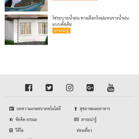
โซ่ระบายน้ำฝน ทางเลือกใหม่แทนรางน้ำฝน
แบบดั้งเดิม
สาระน่ารู้
บทความเกษตร/เทคโนโลยี
สุขภาพและอาหาร
ข้อคิด-ธรรมะ
สาระน่ารู้
วีดีโอ
ท่องเที่ยว