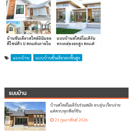
บ้านชั้นเดียวสไตล์มินิมอล
แบบบ้านสไตล์โมเดิร์น
ดีไซน์ตัว U ตกแต่งภายใน
ทรงกล่องยกสูง ตกเเต่
พร้อมอยู่
งด้วยสไตล์มินิมอล
แบบบ้าน
แบบบ้านชั้นเดียวยกพื้นสูง
แบบบ้าน
บ้านสไตล์โมเดิร์นร่วมสมัย อบอุ่น เรียบง่าย
แต่ครบทุกฟังก์ชัน
21 กุมภาพันธ์ 2026