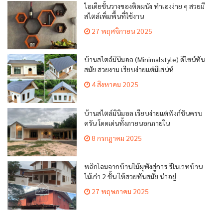
ไอเดียชั้นวางของติดผนัง ทำเองง่าย ๆ สวยมี
สไตล์เพิ่มพื้นที่ใช้งาน
27 พฤศจิกายน 2025
บ้านสไตล์มินิมอล (Minimalstyle) ดีไซน์ทัน
สมัย สวยงาม เรียบง่ายแต่มีเสน่ห์
4 สิงหาคม 2025
บ้านสไตล์มินิมอล เรียบง่ายแต่ฟังก์ชันครบ
ครัน โดดเด่นทั้งภายนอกภายใน
8 กรกฎาคม 2025
พลิกโฉมจากบ้านไม้ผุพังสู่การ รีโนเวทบ้าน
ไม้เก่า 2 ชั้น ให้สวยทันสมัย น่าอยู่
27 พฤษภาคม 2025