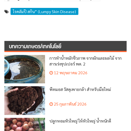
ต้นทุน แบบพึ่งพาตนเอง
เกษตร นายปรีชา บุญ
ท้วม
โรคลัมปี สกิน” (Lumpy Skin Disease)
บทความเกษตร/เทคโนโลยี
การทำน้ำหมักชีวภาพ จากผักและผลไม้ จาก
สารเร่งซุปเปอร์ พด. 2
12 พฤษภาคม 2026
พีทมอส วัสดุเพาะกล้า สำหรับมือใหม่
25 กุมภาพันธ์ 2026
ปลูกหอมหัวใหญ่ ให้หัวใหญ่ น้ำหนักดี