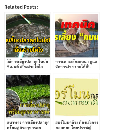
Related Posts:
วิธีการเลี้ยงปลาดุกในบ่อ
การเพาะเลี้ยงกบนา ดูแล
ซีเมนต์ เลี้ยงง่ายโตไว
จัดการง่าย รายได้ดี!!
แนวทาง การเลี้ยงปลาดุก
ฮอร์โมนกล้วยท้องเร่งการ
พร้อมสูตรอาหารลด
ออกดอก โดยปราชญ์