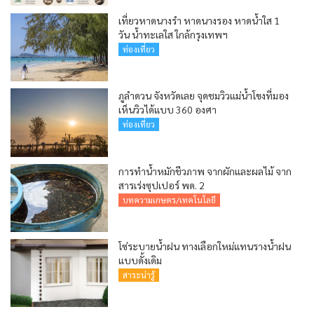
เที่ยวหาดนางรำ หาดนางรอง หาดน้ำใส 1
วัน น้ำทะเลใส ใกล้กรุงเทพฯ
ท่องเที่ยว
ภูลำดวน จังหวัดเลย จุดชมวิวแม่น้ำโขงที่มอง
เห็นวิวได้แบบ 360 องศา
ท่องเที่ยว
การทำน้ำหมักชีวภาพ จากผักและผลไม้ จาก
สารเร่งซุปเปอร์ พด. 2
บทความเกษตร/เทคโนโลยี
โซ่ระบายน้ำฝน ทางเลือกใหม่แทนรางน้ำฝน
แบบดั้งเดิม
สาระน่ารู้