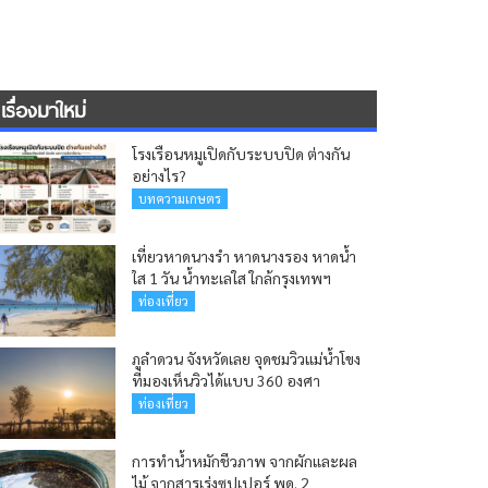
เรื่องมาใหม่
โรงเรือนหมูเปิดกับระบบปิด ต่างกัน
อย่างไร?
บทความเกษตร
เที่ยวหาดนางรำ หาดนางรอง หาดน้ำ
ใส 1 วัน น้ำทะเลใส ใกล้กรุงเทพฯ
ท่องเที่ยว
ภูลำดวน จังหวัดเลย จุดชมวิวแม่น้ำโขง
ที่มองเห็นวิวได้แบบ 360 องศา
ท่องเที่ยว
การทำน้ำหมักชีวภาพ จากผักและผล
ไม้ จากสารเร่งซุปเปอร์ พด. 2