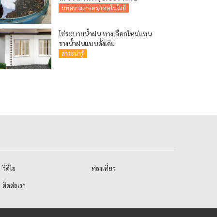
บทความเกษตร/เทคโนโลยี
โซ่ระบายน้ำฝน ทางเลือกใหม่แทน
รางน้ำฝนแบบดั้งเดิม
สาระน่ารู้
วีดีโอ
ท่องเที่ยว
ติดต่อเรา