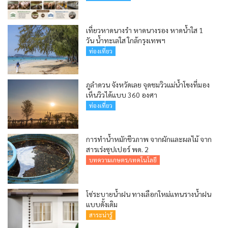
เที่ยวหาดนางรำ หาดนางรอง หาดน้ำใส 1
วัน น้ำทะเลใส ใกล้กรุงเทพฯ
ท่องเที่ยว
ภูลำดวน จังหวัดเลย จุดชมวิวแม่น้ำโขงที่มอง
เห็นวิวได้แบบ 360 องศา
ท่องเที่ยว
การทำน้ำหมักชีวภาพ จากผักและผลไม้ จาก
สารเร่งซุปเปอร์ พด. 2
บทความเกษตร/เทคโนโลยี
โซ่ระบายน้ำฝน ทางเลือกใหม่แทนรางน้ำฝน
แบบดั้งเดิม
สาระน่ารู้