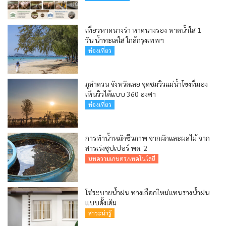
เที่ยวหาดนางรำ หาดนางรอง หาดน้ำใส 1
วัน น้ำทะเลใส ใกล้กรุงเทพฯ
ท่องเที่ยว
ภูลำดวน จังหวัดเลย จุดชมวิวแม่น้ำโขงที่มอง
เห็นวิวได้แบบ 360 องศา
ท่องเที่ยว
การทำน้ำหมักชีวภาพ จากผักและผลไม้ จาก
สารเร่งซุปเปอร์ พด. 2
บทความเกษตร/เทคโนโลยี
โซ่ระบายน้ำฝน ทางเลือกใหม่แทนรางน้ำฝน
แบบดั้งเดิม
สาระน่ารู้