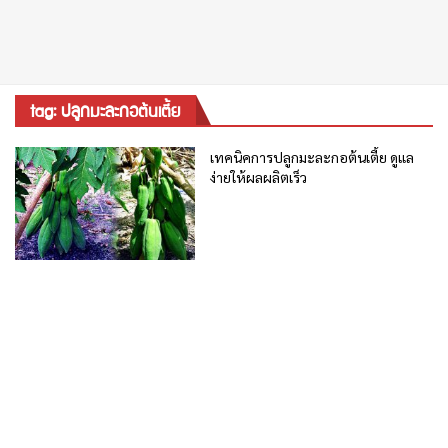
tag: ปลูกมะละกอต้นเตี้ย
เทคนิคการปลูกมะละกอต้นเตี้ย ดูแล
ง่ายให้ผลผลิตเร็ว