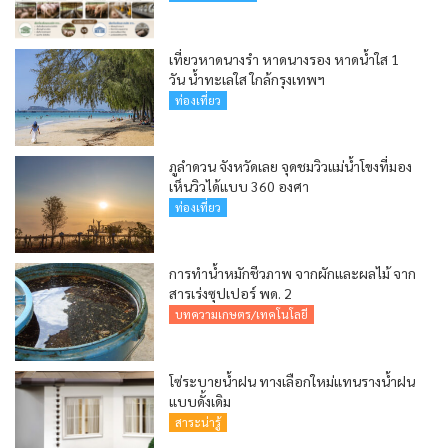
เที่ยวหาดนางรำ หาดนางรอง หาดน้ำใส 1
วัน น้ำทะเลใส ใกล้กรุงเทพฯ
ท่องเที่ยว
ภูลำดวน จังหวัดเลย จุดชมวิวแม่น้ำโขงที่มอง
เห็นวิวได้แบบ 360 องศา
ท่องเที่ยว
การทำน้ำหมักชีวภาพ จากผักและผลไม้ จาก
สารเร่งซุปเปอร์ พด. 2
บทความเกษตร/เทคโนโลยี
โซ่ระบายน้ำฝน ทางเลือกใหม่แทนรางน้ำฝน
แบบดั้งเดิม
สาระน่ารู้