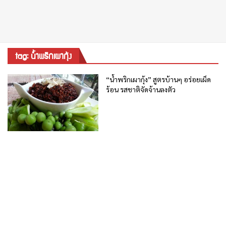
tag: น้ำพริกเผากุ้ง
“น้ำพริกเผากุ้ง” สูตรบ้านๆ อร่อยเผ็ด
ร้อน รสชาติจัดจ้านลงตัว