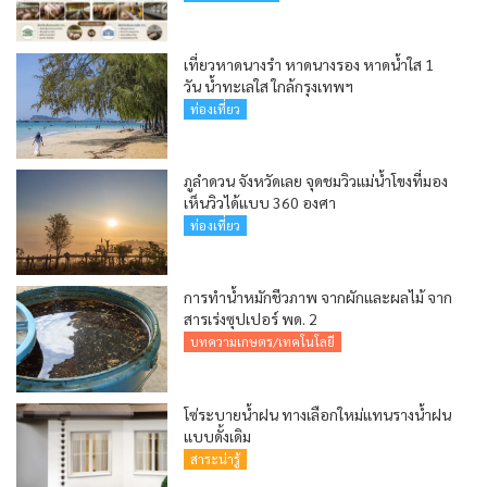
เที่ยวหาดนางรำ หาดนางรอง หาดน้ำใส 1
วัน น้ำทะเลใส ใกล้กรุงเทพฯ
ท่องเที่ยว
ภูลำดวน จังหวัดเลย จุดชมวิวแม่น้ำโขงที่มอง
เห็นวิวได้แบบ 360 องศา
ท่องเที่ยว
การทำน้ำหมักชีวภาพ จากผักและผลไม้ จาก
สารเร่งซุปเปอร์ พด. 2
บทความเกษตร/เทคโนโลยี
โซ่ระบายน้ำฝน ทางเลือกใหม่แทนรางน้ำฝน
แบบดั้งเดิม
สาระน่ารู้