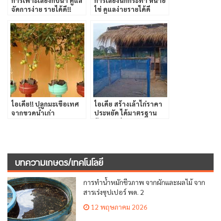
การเพาะเลี้ยงกบนา ดูแล
การเลี้ยงนกกระทา หน่าย
จัดการง่าย รายได้ดี!!
ไข่ ดูแลง่ายรายได้ดี
ไอเดีย!! ปลูกมะเขือเทศ
ไอเดีย สร้างเล้าไก่ราคา
จากขวดน้ำเก่า
ประหยัด ได้มาตรฐาน
ด้วยงบเพียงหลักพัน
บทความเกษตร/เทคโนโลยี
การทำน้ำหมักชีวภาพ จากผักและผลไม้ จาก
สารเร่งซุปเปอร์ พด. 2
12 พฤษภาคม 2026