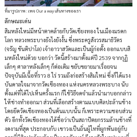
ที่มารูปภาพ : เพจ Our a way เส้นทางของเรา
ลักษณะเด่น
สิมหลังใหม่มีหน้าตาคล้ายกับวัดเชียงทอง ในเมืองมรดก
โลก หลวงพระบางยังไงยังงั้น ซึ่งพระครูสังวรสมาธิวัตร
(จรัญ ขันติปาโล) เจ้าอาวาสวัดและเป็นผู้ก่อตั้ง ออกแบบสิ
มหลังใหม่ด้วย บอกว่า วัดนี้สร้างมาตั้งแต่ปี 2539 จากกุฏิ
เล็กๆ ศาลาหลังเล็กๆ ก็ต่อเติม ขยับขยายมาเรื่อยจน
ปัจจุบันมีเนื้อที่ราว 8 ไร่ รวมถึงก่อสร้างสิมใหม่ ซึ่งก็ได้แรง
บันดาลใจมาจากวัดเชียงทอง แห่งนครหลวงพระบาง นับ
ตั้งแต่ที่ได้ไปเห็นครั้งแรก ก็ใช้วิธีจดจำแล้วนำมาบอกกล่าว
ให้ช่างทำออกมา ส่วนที่เลือกสร้างตามแบบศิลปะล้านช้าง
โดยยึดวัดเชียงทองเป็นต้นแบบนั้น ก็เพราะความชอบส่วน
ตัว อีกทั้งวัดเชียงทองได้ชื่อว่าเป็นสถาปัตยกรรมล้านช้างที่
งดงามที่สุด ประกอบกับ เขาวงเป็นถิ่นผู้ไทที่ผูกพันอยู่กับ