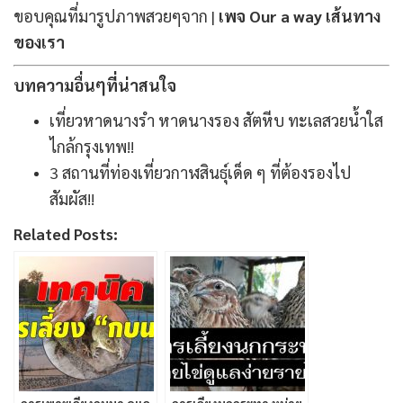
ขอบคุณที่มารูปภาพสวยๆจาก |
เพจ Our a way เส้นทาง
ของเรา
บทความอื่นๆที่น่าสนใจ
เที่ยวหาดนางรำ หาดนางรอง สัตหีบ ทะเลสวยน้ำใส
ไกล้กรุงเทพ!!
3 สถานที่ท่องเที่ยวกาฬสินธุ์เด็ด ๆ ที่ต้องรองไป
สัมผัส!!
Related Posts: