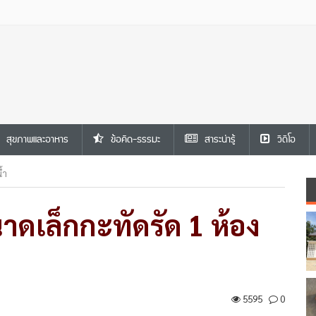
สุขภาพและอาหาร
ข้อคิด-ธรรมะ
สาระน่ารู้
วีดีโอ
้ำ
าดเล็กกะทัดรัด 1 ห้อง
5595
0