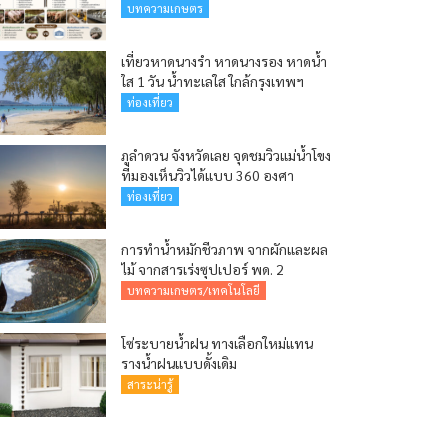
บทความเกษตร
เที่ยวหาดนางรำ หาดนางรอง หาดน้ำ
ใส 1 วัน น้ำทะเลใส ใกล้กรุงเทพฯ
ท่องเที่ยว
ภูลำดวน จังหวัดเลย จุดชมวิวแม่น้ำโขง
ที่มองเห็นวิวได้แบบ 360 องศา
ท่องเที่ยว
การทำน้ำหมักชีวภาพ จากผักและผล
ไม้ จากสารเร่งซุปเปอร์ พด. 2
บทความเกษตร/เทคโนโลยี
โซ่ระบายน้ำฝน ทางเลือกใหม่แทน
รางน้ำฝนแบบดั้งเดิม
สาระน่ารู้