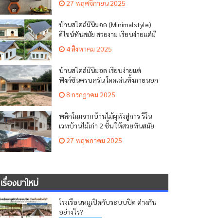
27 พฤศจิกายน 2025
บ้านสไตล์มินิมอล (Minimalstyle)
ดีไซน์ทันสมัย สวยงาม เรียบง่ายแต่มี
เสน่ห์
4 สิงหาคม 2025
บ้านสไตล์มินิมอล เรียบง่ายแต่
ฟังก์ชันครบครัน โดดเด่นทั้งภายนอก
ภายใน
8 กรกฎาคม 2025
พลิกโฉมจากบ้านไม้ผุพังสู่การ รีโน
เวทบ้านไม้เก่า 2 ชั้น ให้สวยทันสมัย
น่าอยู่
27 พฤษภาคม 2025
เรื่องมาใหม่
โรงเรือนหมูเปิดกับระบบปิด ต่างกัน
อย่างไร?