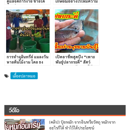
ดูแลจัดการง่าย ขายได้
เกษียณอย่างไรให้มีความ
รายดี!!
สุข
การทำจุลินทรีย์ แมลงวัน
เปิดอาชีพสุดปัง “เพาะ
หายต้นไม้งาม โดย ธง
พันธุ์ปลากระดี่” สัตว์
ชนะ พรหมมิ
เศรษฐกิจ สร้างรายได้
เลี้ยงปลาหมอ
วีดีโอ
(คลิป) ปุ๋ยหมัก จากอินทรียวัตถุ หมักจาก
อะไรก็ได้ ทำไว้ได้ประโยชน์