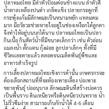
ปลาหมอไทย มีลำตัวป้อมค่อนข้างแบน ลำตัวสี
น้ำตาลเหลืองปนดำ เกล็ดแข็ง ปลายกระดูกที่
กระพุ้งแก้มมีลักษณะเป็นหนามหยัก แหลมคม
มาก มีอวัยวะช่วยหายใจอยู่ในช่องเหงือกใต้ลูกตา
จึงทำให้อยู่บนบกได้นาน ปลาหมอไทยเป็นปลา
กินเนื้อ กินสัตว์น้ำที่มีขนาดเล็กกว่า เช่น ตัวอ่อน
แมลงน้ำ ตั๊กแตน กุ้งฝอย ลูกปลาเล็กๆ ทั้งที่มี
ชีวิตและตายแล้ว ตลอดจนเมล็ดพันธุ์พืชและ
อาหารสำเร็จรูป
การเลี้ยงปลาหมอไทยเชิงการค้านั้น เกษตรกรจะ
ต้องเลือกสถานที่ที่จะต้องเพาะเลี้ยง บ่อเพาะ
ขยายพันธุ์ บ่ออนุบาล ลักษณะดินที่สร้างบ่อควร
เป็นพื้นราบ ดินเหนียวหรือดินหนียวปนทราย น้ำ
ไม่รั่วซึมง่าย สามารถเก็บกักน้ำได้ 4-6 เดือน