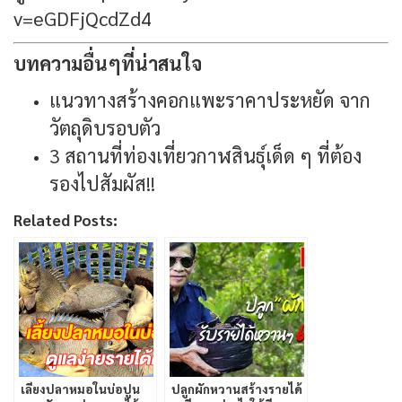
v=eGDFjQcdZd4
บทความอื่นๆที่น่าสนใจ
แนวทางสร้างคอกแพะราคาประหยัด จาก
วัตถุดิบรอบตัว
3 สถานที่ท่องเที่ยวกาฬสินธุ์เด็ด ๆ ที่ต้อง
รองไปสัมผัส!!
Related Posts:
เลี้ยงปลาหมอในบ่อปูน
ปลูกผักหวานสร้างรายได้