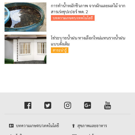
การทำน้ำหมักชีวภาพ จากผักและผลไม้ จาก
สารเร่งซุปเปอร์ พด. 2
บทความเกษตร/เทคโนโลยี
โซ่ระบายน้ำฝน ทางเลือกใหม่แทนรางน้ำฝน
แบบดั้งเดิม
สาระน่ารู้
บทความเกษตร/เทคโนโลยี
สุขภาพและอาหาร