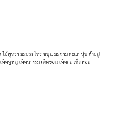
ิด ไม้พุทรา มะม่วง ไทร ขนุน มะขาม สะแก นุ่น ก้ามปู
 เห็ดหูหนุ เห็ดนางรม เห็ดขอน เห็ดลม เห็ดหอม