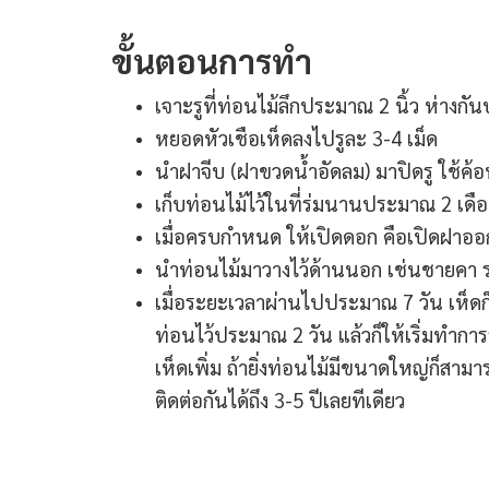
ขั้นตอนการทำ
เจาะรูที่ท่อนไม้ลึกประมาณ 2 นิ้ว ห่าง
หยอดหัวเชือเห็ดลงไปรูละ 3-4 เม็ด
นำฝาจีบ (ฝาขวดน้ำอัดลม) มาปิดรู ใช้ค้
เก็บท่อนไม้ไว้ในที่ร่มนานประมาณ 2 เดือน
เมื่อครบกำหนด ให้เปิดดอก คือเปิดฝาออ
นำท่อนไม้มาวางไว้ด้านนอก เช่นชายคา รด
เมื่อระยะเวลาผ่านไปประมาณ 7 วัน เห็ดก็เ
ท่อนไว้ประมาณ 2 วัน แล้วก็ให้เริ่มทำการร
เห็ดเพิ่ม ถ้ายิ่งท่อนไม้มีขนาดใหญ่ก็ส
ติดต่อกันได้ถึง 3-5 ปีเลยทีเดียว