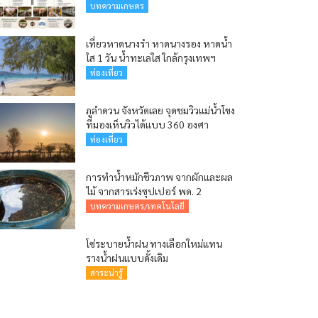
บทความเกษตร
เที่ยวหาดนางรำ หาดนางรอง หาดน้ำ
ใส 1 วัน น้ำทะเลใส ใกล้กรุงเทพฯ
ท่องเที่ยว
ภูลำดวน จังหวัดเลย จุดชมวิวแม่น้ำโขง
ที่มองเห็นวิวได้แบบ 360 องศา
ท่องเที่ยว
การทำน้ำหมักชีวภาพ จากผักและผล
ไม้ จากสารเร่งซุปเปอร์ พด. 2
บทความเกษตร/เทคโนโลยี
โซ่ระบายน้ำฝน ทางเลือกใหม่แทน
รางน้ำฝนแบบดั้งเดิม
สาระน่ารู้