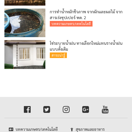
การทำน้ำหมักชีวภาพ จากผักและผลไม้ จาก
สารเร่งซุปเปอร์ พด. 2
บทความเกษตร/เทคโนโลยี
โซ่ระบายน้ำฝน ทางเลือกใหม่แทนรางน้ำฝน
แบบดั้งเดิม
สาระน่ารู้
บทความเกษตร/เทคโนโลยี
สุขภาพและอาหาร