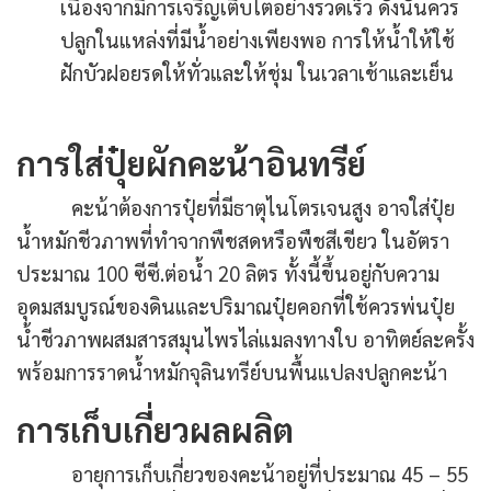
เนื่องจากมีการเจริญเติบโตอย่างรวดเร็ว ดังนั้นควร
ปลูกในแหล่งที่มีน้ำอย่างเพียงพอ การให้น้ำให้ใช้
ฝักบัวฝอยรดให้ทั่วและให้ชุ่ม ในเวลาเช้าและเย็น
การใส่ปุ๋ยผักคะน้าอินทรีย์
คะน้าต้องการปุ๋ยที่มีธาตุไนโตรเจนสูง อาจใส่ปุ๋ย
น้ำหมักชีวภาพที่ทำจากพืชสดหรือพืชสีเขียว ในอัตรา
ประมาณ 100 ซีซี.ต่อน้ำ 20 ลิตร ทั้งนี้ขึ้นอยู่กับความ
อุดมสมบูรณ์ของดินและปริมาณปุ๋ยคอกที่ใช้ควรพ่นปุ๋ย
น้ำชีวภาพผสมสารสมุนไพรไล่แมลงทางใบ อาทิตย์ละครั้ง
พร้อมการราดน้ำหมักจุลินทรีย์บนพื้นแปลงปลูกคะน้า
การเก็บเกี่ยวผลผลิต
อายุการเก็บเกี่ยวของคะน้าอยู่ที่ประมาณ 45 – 55