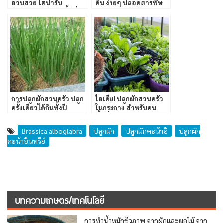
อวบสวย โตน่ารับ
ดิน ง่ายๆ ปลอดสารพิษ
ประทาน ประหยัดพื้นที่
การปลูกผักสวนครัว ปลูก
ไอเดีย! ปลูกผักสวนครัว
ครั้งเดียวได้กินทั้งปี
ในกระถาง สำหรับคน
พื้นที่น้อยดูแลง่าย
Brassica alboglabra
ปลูกผัก
ปลูกผักคะน้าอิ
ปลูกผัก
คะน้าอินทรีย์
บทความเกษตร/เทคโนโลยี
การทำน้ำหมักชีวภาพ จากผักและผลไม้ จาก