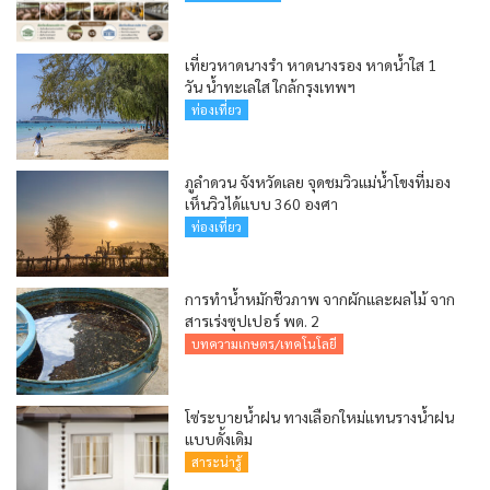
เที่ยวหาดนางรำ หาดนางรอง หาดน้ำใส 1
วัน น้ำทะเลใส ใกล้กรุงเทพฯ
ท่องเที่ยว
ภูลำดวน จังหวัดเลย จุดชมวิวแม่น้ำโขงที่มอง
เห็นวิวได้แบบ 360 องศา
ท่องเที่ยว
การทำน้ำหมักชีวภาพ จากผักและผลไม้ จาก
สารเร่งซุปเปอร์ พด. 2
บทความเกษตร/เทคโนโลยี
โซ่ระบายน้ำฝน ทางเลือกใหม่แทนรางน้ำฝน
แบบดั้งเดิม
สาระน่ารู้