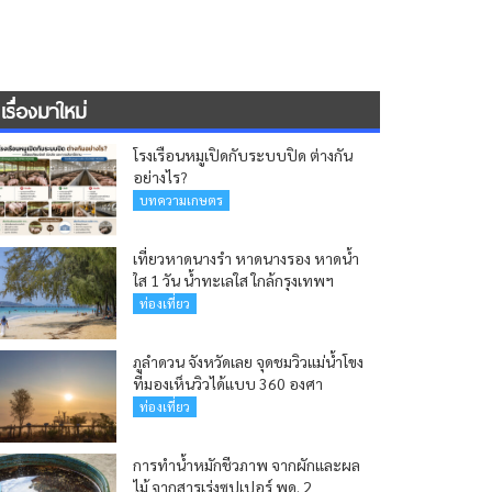
เรื่องมาใหม่
โรงเรือนหมูเปิดกับระบบปิด ต่างกัน
อย่างไร?
บทความเกษตร
เที่ยวหาดนางรำ หาดนางรอง หาดน้ำ
ใส 1 วัน น้ำทะเลใส ใกล้กรุงเทพฯ
ท่องเที่ยว
ภูลำดวน จังหวัดเลย จุดชมวิวแม่น้ำโขง
ที่มองเห็นวิวได้แบบ 360 องศา
ท่องเที่ยว
การทำน้ำหมักชีวภาพ จากผักและผล
ไม้ จากสารเร่งซุปเปอร์ พด. 2