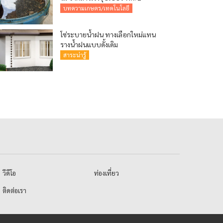
บทความเกษตร/เทคโนโลยี
โซ่ระบายน้ำฝน ทางเลือกใหม่แทน
รางน้ำฝนแบบดั้งเดิม
สาระน่ารู้
วีดีโอ
ท่องเที่ยว
ติดต่อเรา