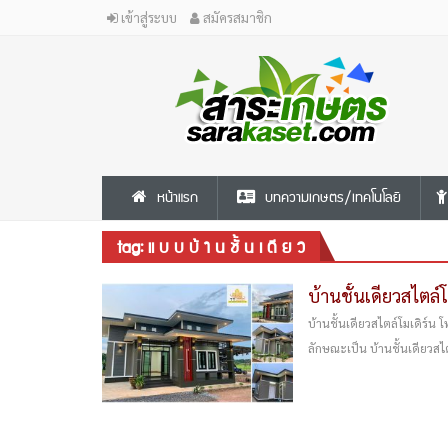
เข้าสู่ระบบ
สมัครสมาชิก
หน้าแรก
บทความเกษตร/เทคโนโลยี
tag: แ บ บ บ้ า น ชั้ น เ ดี ย ว
บ้านชั้นเดียวสไตล์
บ้านชั้นเดียวสไตล์โมเดิร์น 
ลักษณะเป็น บ้านชั้นเดียวสไ