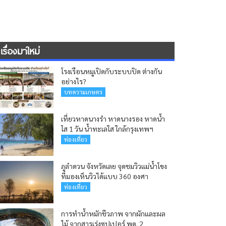
เรื่องมาใหม่
โรงเรือนหมูเปิดกับระบบปิด ต่างกัน
อย่างไร?
บทความเกษตร
เที่ยวหาดนางรำ หาดนางรอง หาดน้ำ
ใส 1 วัน น้ำทะเลใส ใกล้กรุงเทพฯ
ท่องเที่ยว
ภูลำดวน จังหวัดเลย จุดชมวิวแม่น้ำโขง
ที่มองเห็นวิวได้แบบ 360 องศา
ท่องเที่ยว
การทำน้ำหมักชีวภาพ จากผักและผล
ไม้ จากสารเร่งซุปเปอร์ พด. 2