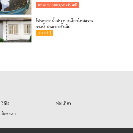
บทความเกษตร/เทคโนโลยี
โซ่ระบายน้ำฝน ทางเลือกใหม่แทน
รางน้ำฝนแบบดั้งเดิม
สาระน่ารู้
วีดีโอ
ท่องเที่ยว
ติดต่อเรา