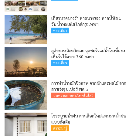
เที่ยวหาดนางรำ หาดนางรอง หาดน้ำใส 1
วัน น้ำทะเลใส ใกล้กรุงเทพฯ
ท่องเที่ยว
ภูลำดวน จังหวัดเลย จุดชมวิวแม่น้ำโขงที่มอง
เห็นวิวได้แบบ 360 องศา
ท่องเที่ยว
การทำน้ำหมักชีวภาพ จากผักและผลไม้ จาก
สารเร่งซุปเปอร์ พด. 2
บทความเกษตร/เทคโนโลยี
โซ่ระบายน้ำฝน ทางเลือกใหม่แทนรางน้ำฝน
แบบดั้งเดิม
สาระน่ารู้