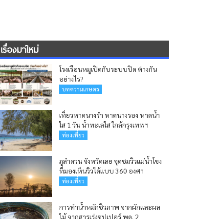
เรื่องมาใหม่
โรงเรือนหมูเปิดกับระบบปิด ต่างกัน
อย่างไร?
บทความเกษตร
เที่ยวหาดนางรำ หาดนางรอง หาดน้ำ
ใส 1 วัน น้ำทะเลใส ใกล้กรุงเทพฯ
ท่องเที่ยว
ภูลำดวน จังหวัดเลย จุดชมวิวแม่น้ำโขง
ที่มองเห็นวิวได้แบบ 360 องศา
ท่องเที่ยว
การทำน้ำหมักชีวภาพ จากผักและผล
ไม้ จากสารเร่งซุปเปอร์ พด. 2