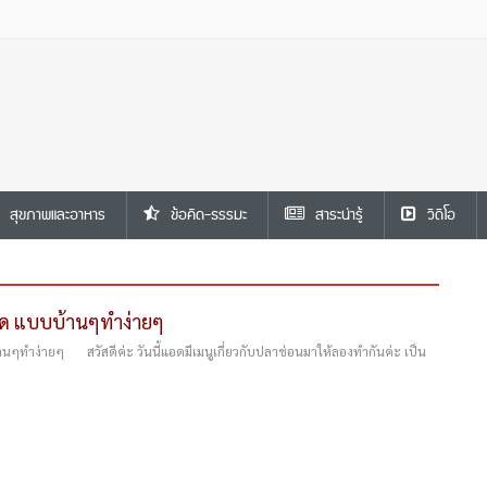
สุขภาพและอาหาร
ข้อคิด-ธรรมะ
สาระน่ารู้
วีดีโอ
ผ็ด แบบบ้านๆทำง่ายๆ
านๆทำง่ายๆ สวัสดีค่ะ วันนี้แอดมีเมนูเกี่ยวกับปลาช่อนมาให้ลองทำกันค่ะ เป็น