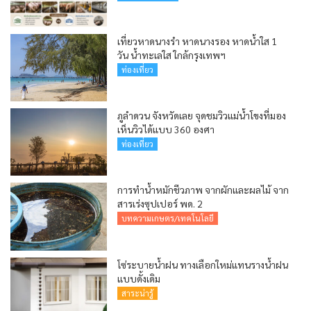
เที่ยวหาดนางรำ หาดนางรอง หาดน้ำใส 1
วัน น้ำทะเลใส ใกล้กรุงเทพฯ
ท่องเที่ยว
ภูลำดวน จังหวัดเลย จุดชมวิวแม่น้ำโขงที่มอง
เห็นวิวได้แบบ 360 องศา
ท่องเที่ยว
การทำน้ำหมักชีวภาพ จากผักและผลไม้ จาก
สารเร่งซุปเปอร์ พด. 2
บทความเกษตร/เทคโนโลยี
โซ่ระบายน้ำฝน ทางเลือกใหม่แทนรางน้ำฝน
แบบดั้งเดิม
สาระน่ารู้