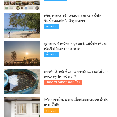
เที่ยวหาดนางรำ หาดนางรอง หาดน้ำใส 1
วัน น้ำทะเลใส ใกล้กรุงเทพฯ
ท่องเที่ยว
ภูลำดวน จังหวัดเลย จุดชมวิวแม่น้ำโขงที่มอง
เห็นวิวได้แบบ 360 องศา
ท่องเที่ยว
การทำน้ำหมักชีวภาพ จากผักและผลไม้ จาก
สารเร่งซุปเปอร์ พด. 2
บทความเกษตร/เทคโนโลยี
โซ่ระบายน้ำฝน ทางเลือกใหม่แทนรางน้ำฝน
แบบดั้งเดิม
สาระน่ารู้