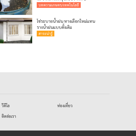
บทความเกษตร/เทคโนโลยี
โซ่ระบายน้ำฝน ทางเลือกใหม่แทน
รางน้ำฝนแบบดั้งเดิม
สาระน่ารู้
วีดีโอ
ท่องเที่ยว
ติดต่อเรา