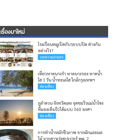
เรื่องมาใหม่
โรงเรือนหมูเปิดกับระบบปิด ต่างกัน
อย่างไร?
บทความเกษตร
เที่ยวหาดนางรำ หาดนางรอง หาดน้ำ
ใส 1 วัน น้ำทะเลใส ใกล้กรุงเทพฯ
ท่องเที่ยว
ภูลำดวน จังหวัดเลย จุดชมวิวแม่น้ำโขง
ที่มองเห็นวิวได้แบบ 360 องศา
ท่องเที่ยว
การทำน้ำหมักชีวภาพ จากผักและผล
ไม้ จากสารเร่งซุปเปอร์ พด. 2