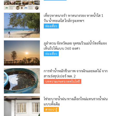
เที่ยวหาดนางรำ หาดนางรอง หาดน้ำใส 1
วัน น้ำทะเลใส ใกล้กรุงเทพฯ
ท่องเที่ยว
ภูลำดวน จังหวัดเลย จุดชมวิวแม่น้ำโขงที่มอง
เห็นวิวได้แบบ 360 องศา
ท่องเที่ยว
การทำน้ำหมักชีวภาพ จากผักและผลไม้ จาก
สารเร่งซุปเปอร์ พด. 2
บทความเกษตร/เทคโนโลยี
โซ่ระบายน้ำฝน ทางเลือกใหม่แทนรางน้ำฝน
แบบดั้งเดิม
สาระน่ารู้