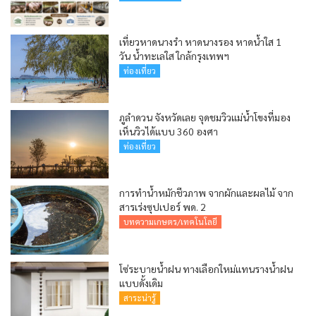
เที่ยวหาดนางรำ หาดนางรอง หาดน้ำใส 1
วัน น้ำทะเลใส ใกล้กรุงเทพฯ
ท่องเที่ยว
ภูลำดวน จังหวัดเลย จุดชมวิวแม่น้ำโขงที่มอง
เห็นวิวได้แบบ 360 องศา
ท่องเที่ยว
การทำน้ำหมักชีวภาพ จากผักและผลไม้ จาก
สารเร่งซุปเปอร์ พด. 2
บทความเกษตร/เทคโนโลยี
โซ่ระบายน้ำฝน ทางเลือกใหม่แทนรางน้ำฝน
แบบดั้งเดิม
สาระน่ารู้