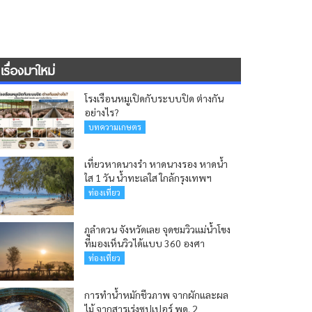
เรื่องมาใหม่
โรงเรือนหมูเปิดกับระบบปิด ต่างกัน
อย่างไร?
บทความเกษตร
เที่ยวหาดนางรำ หาดนางรอง หาดน้ำ
ใส 1 วัน น้ำทะเลใส ใกล้กรุงเทพฯ
ท่องเที่ยว
ภูลำดวน จังหวัดเลย จุดชมวิวแม่น้ำโขง
ที่มองเห็นวิวได้แบบ 360 องศา
ท่องเที่ยว
การทำน้ำหมักชีวภาพ จากผักและผล
ไม้ จากสารเร่งซุปเปอร์ พด. 2