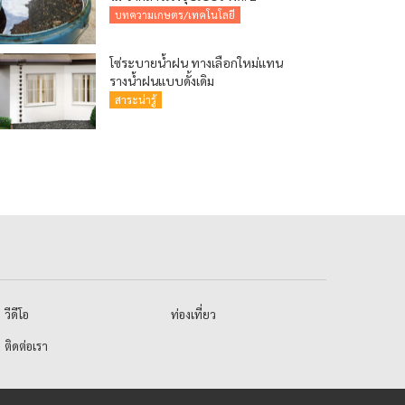
บทความเกษตร/เทคโนโลยี
โซ่ระบายน้ำฝน ทางเลือกใหม่แทน
รางน้ำฝนแบบดั้งเดิม
สาระน่ารู้
วีดีโอ
ท่องเที่ยว
ติดต่อเรา