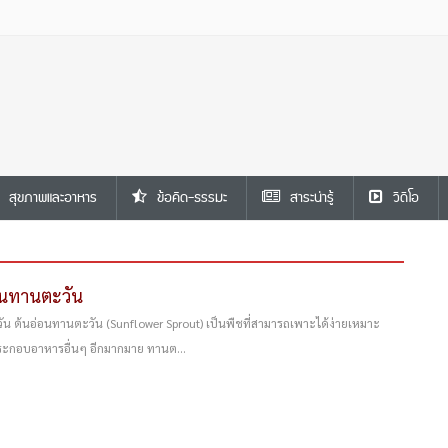
สุขภาพและอาหาร
ข้อคิด-ธรรมะ
สาระน่ารู้
วีดีโอ
อนทานตะวัน
น ต้นอ่อนทานตะวัน (Sunflower Sprout) เป็นพืชที่สามารถเพาะได้ง่ายเหมาะ
ะกอบอาหารอื่นๆ อีกมากมาย ทานต...