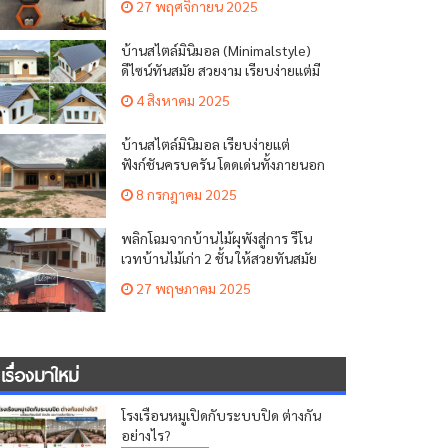
27 พฤศจิกายน 2025
บ้านสไตล์มินิมอล (Minimalstyle)
ดีไซน์ทันสมัย สวยงาม เรียบง่ายแต่มี
เสน่ห์
4 สิงหาคม 2025
บ้านสไตล์มินิมอล เรียบง่ายแต่
ฟังก์ชันครบครัน โดดเด่นทั้งภายนอก
ภายใน
8 กรกฎาคม 2025
พลิกโฉมจากบ้านไม้ผุพังสู่การ รีโน
เวทบ้านไม้เก่า 2 ชั้น ให้สวยทันสมัย
น่าอยู่
27 พฤษภาคม 2025
เรื่องมาใหม่
โรงเรือนหมูเปิดกับระบบปิด ต่างกัน
อย่างไร?