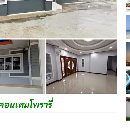
คอนเทมโพรารี​่​