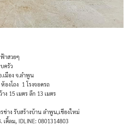
นฟ้าสวยๆ
อบครัว
 อ.เมือง จ.ลำพูน
1 ห้องโถง 1 โรงจอดรถ
าง​ 15​ เมตร​ ลึก 13 เมตร
รช่าง รับสร้างบ้าน ลำพูน,เชียงใหม่
 เติ้ลม, IDLINE: 0801314803