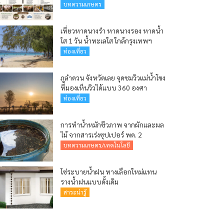
บทความเกษตร
เที่ยวหาดนางรำ หาดนางรอง หาดน้ำ
ใส 1 วัน น้ำทะเลใส ใกล้กรุงเทพฯ
ท่องเที่ยว
ภูลำดวน จังหวัดเลย จุดชมวิวแม่น้ำโขง
ที่มองเห็นวิวได้แบบ 360 องศา
ท่องเที่ยว
การทำน้ำหมักชีวภาพ จากผักและผล
ไม้ จากสารเร่งซุปเปอร์ พด. 2
บทความเกษตร/เทคโนโลยี
โซ่ระบายน้ำฝน ทางเลือกใหม่แทน
รางน้ำฝนแบบดั้งเดิม
สาระน่ารู้