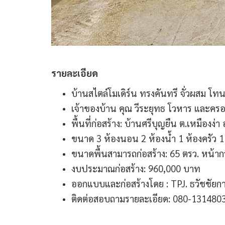
รายละเอียด
บ้านสไตล์โมเดิร์น ทรงคันทรี จั่วผสม โท
เจ้าของบ้าน​ คุณ​ วีระยุทธ​ โวหาร​ และคร
พื้นที่ก่อสร้าง: บ้านศรีบุญยืน ต.เหมืองง่า
ขนาด 3 ห้องนอน 2 ห้องน้ำ 1 ห้องครัว 
ขนาดพื้นสามารถก่อสร้าง: 65​ ตรว.​ หน้ากว้
งบประมาณก่อสร้าง​: 960,000​ บาท
ออกแบบและก่อสร้างโดย :
TPJ. ธวัชชัยกา
ติดต่อสอบถามรายละเอียด: 080-1314803.