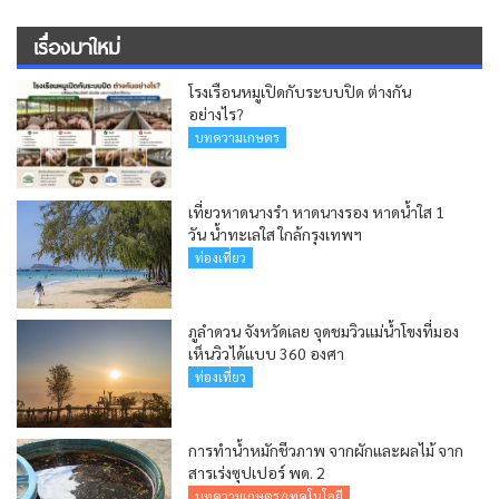
เรื่องมาใหม่
โรงเรือนหมูเปิดกับระบบปิด ต่างกัน
อย่างไร?
บทความเกษตร
เที่ยวหาดนางรำ หาดนางรอง หาดน้ำใส 1
วัน น้ำทะเลใส ใกล้กรุงเทพฯ
ท่องเที่ยว
ภูลำดวน จังหวัดเลย จุดชมวิวแม่น้ำโขงที่มอง
เห็นวิวได้แบบ 360 องศา
ท่องเที่ยว
การทำน้ำหมักชีวภาพ จากผักและผลไม้ จาก
สารเร่งซุปเปอร์ พด. 2
บทความเกษตร/เทคโนโลยี