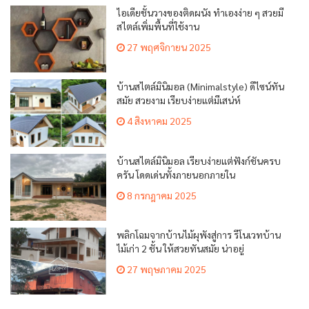
ไอเดียชั้นวางของติดผนัง ทำเองง่าย ๆ สวยมี
สไตล์เพิ่มพื้นที่ใช้งาน
27 พฤศจิกายน 2025
บ้านสไตล์มินิมอล (Minimalstyle) ดีไซน์ทัน
สมัย สวยงาม เรียบง่ายแต่มีเสน่ห์
4 สิงหาคม 2025
บ้านสไตล์มินิมอล เรียบง่ายแต่ฟังก์ชันครบ
ครัน โดดเด่นทั้งภายนอกภายใน
8 กรกฎาคม 2025
พลิกโฉมจากบ้านไม้ผุพังสู่การ รีโนเวทบ้าน
ไม้เก่า 2 ชั้น ให้สวยทันสมัย น่าอยู่
27 พฤษภาคม 2025