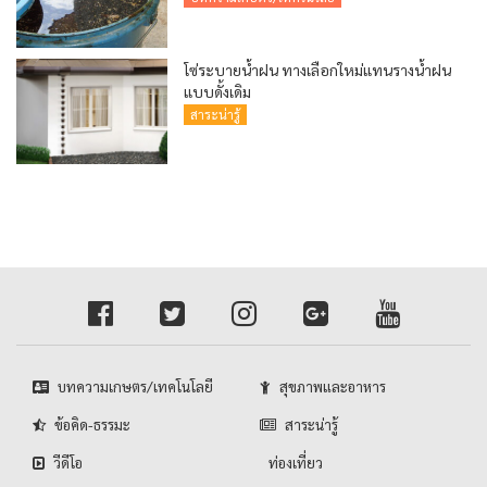
โซ่ระบายน้ำฝน ทางเลือกใหม่แทนรางน้ำฝน
แบบดั้งเดิม
สาระน่ารู้
บทความเกษตร/เทคโนโลยี
สุขภาพและอาหาร
ข้อคิด-ธรรมะ
สาระน่ารู้
วีดีโอ
ท่องเที่ยว