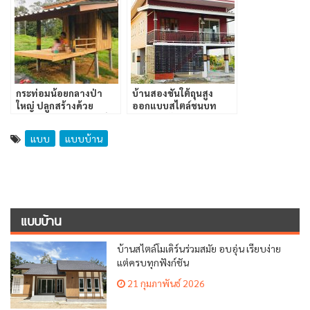
กระท่อมน้อยกลางป่า
บ้านสองชั้นใต้ถุนสูง
ใหญ่ ปลูกสร้างด้วย
ออกแบบสไตล์ชนบท
ตนเอง บรรยากาศคือดี
ขนาด 2 ห้องนอน 2
มากๆ
ห้องน้ำ
แบบ
แบบบ้าน
แบบบ้าน
บ้านสไตล์โมเดิร์นร่วมสมัย อบอุ่น เรียบง่าย
แต่ครบทุกฟังก์ชัน
21 กุมภาพันธ์ 2026