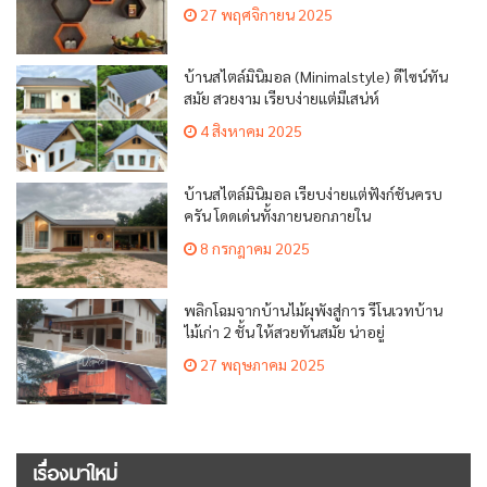
27 พฤศจิกายน 2025
บ้านสไตล์มินิมอล (Minimalstyle) ดีไซน์ทัน
สมัย สวยงาม เรียบง่ายแต่มีเสน่ห์
4 สิงหาคม 2025
บ้านสไตล์มินิมอล เรียบง่ายแต่ฟังก์ชันครบ
ครัน โดดเด่นทั้งภายนอกภายใน
8 กรกฎาคม 2025
พลิกโฉมจากบ้านไม้ผุพังสู่การ รีโนเวทบ้าน
ไม้เก่า 2 ชั้น ให้สวยทันสมัย น่าอยู่
27 พฤษภาคม 2025
เรื่องมาใหม่